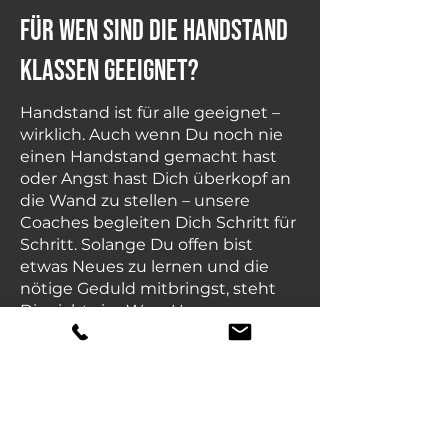
für wen sind die handstand
klassen geeignet?
Handstand ist für alle geeignet –
wirklich. Auch wenn Du noch nie
einen Handstand gemacht hast
oder Angst hast Dich überkopf an
die Wand zu stellen – unsere
Coaches begleiten Dich Schritt für
Schritt. Solange Du offen bist
etwas Neues zu lernen und die
nötige Geduld mitbringst, steht
Dir nichts im Weg. Unsere
Handstand Klassen finden in
Kleingruppen statt – persönlich
und auf Dein Niveau abgestimmt.
Neugierig auf Handstand?