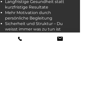
Langfristige Gesundheit statt
kurzfristige Resultate
Mehr Motivation durch
persönliche Begleitung
Sicherheit und Struktur – Du
weisst immer was zu tun ist
Bereit für Dein persönliches
Training? Vereinbare jetzt ein
kostenloses Beratungsgespräch.
Beratungsgespräch buchen
Kontakt
Movement Lab