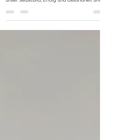
Die Macht der Gedanken
Die Macht der Gedanken Die Macht der
Gedanken – ein unsichtbares Werkzeug, das
unser Selbstbild, Erfolg und Gesundheit und
unser...